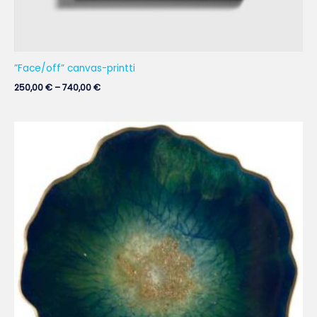
”Face/off” canvas-printti
250,00
€
–
740,00
€