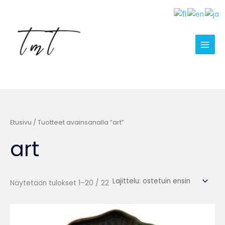
Suosituimmat
Siirry
ensin
sisältöön
Etusivu
/ Tuotteet avainsanalla “art”
art
Näytetään tulokset 1–20 / 22