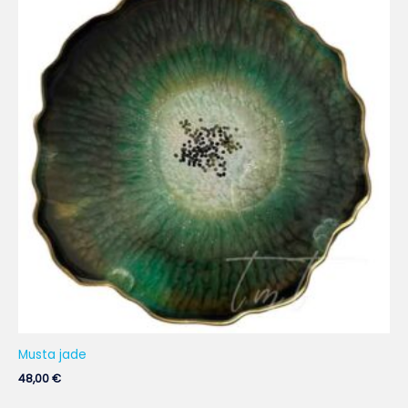
Musta jade
48,00
€