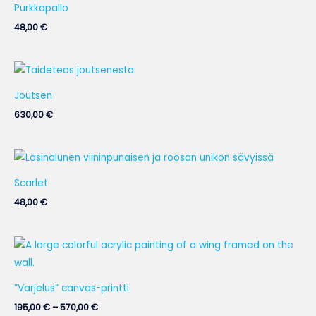
Purkkapallo
48,00
€
Joutsen
630,00
€
Scarlet
48,00
€
Hintaluokka:
195,00 €
-
570,00 €
”Varjelus” canvas-printti
195,00
€
–
570,00
€