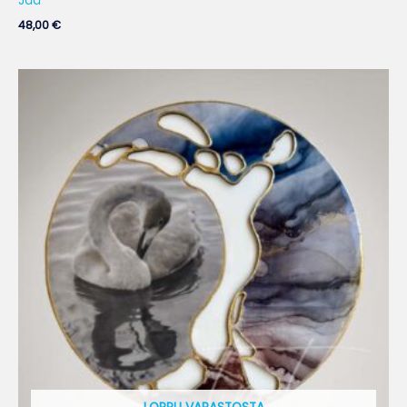
Jää
48,00
€