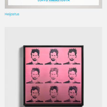
LOPPU VARASTOSTA
Heijastus
Hintaluokka:
250,00 €
-
740,00 €