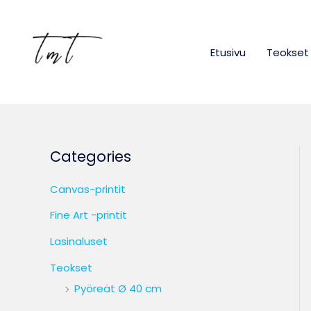
Siirry
sisältöön
Etusivu
Teokset
Categories
Canvas-printit
Fine Art -printit
Lasinaluset
Teokset
Pyöreät Ø 40 cm