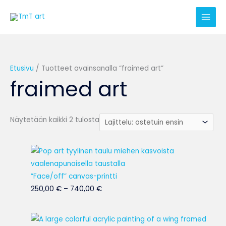
Siirry
Suosituimmat
sisältöön
ensin
Etusivu
/ Tuotteet avainsanalla “fraimed art”
fraimed art
Näytetään kaikki 2 tulosta
Hintaluokka:
250,00 €
-
”Face/off” canvas-printti
740,00 €
250,00
€
–
740,00
€
Hintaluokka: