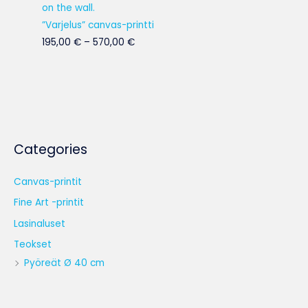
195,00 €
-
”Varjelus” canvas-printti
570,00 €
195,00
€
–
570,00
€
Categories
Canvas-printit
Fine Art -printit
Lasinaluset
Teokset
Pyöreät Ø 40 cm