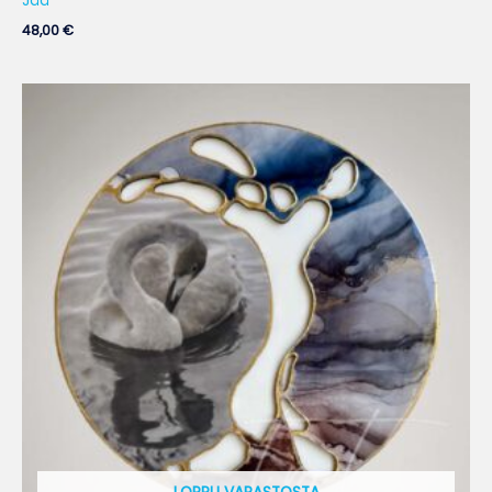
Jää
48,00
€