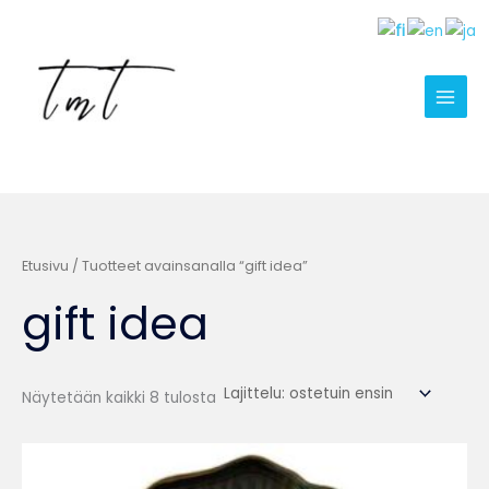
Suosituimmat
Siirry
ensin
sisältöön
Etusivu
/ Tuotteet avainsanalla “gift idea”
gift idea
Näytetään kaikki 8 tulosta