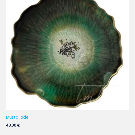
Musta jade
48,00
€