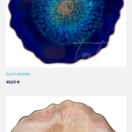
Syvä sininen
48,00
€