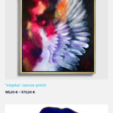
”Varjelus” canvas-printti
195,00
€
–
570,00
€