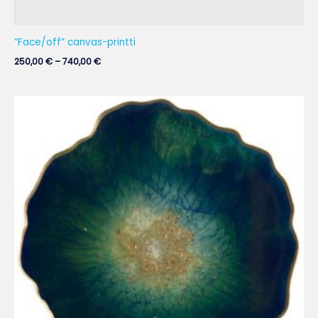
”Face/off” canvas-printti
250,00
€
–
740,00
€