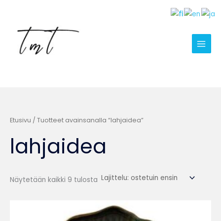
Suosituimmat
Siirry
ensin
sisältöön
Etusivu
/ Tuotteet avainsanalla “lahjaidea”
lahjaidea
Näytetään kaikki 9 tulosta