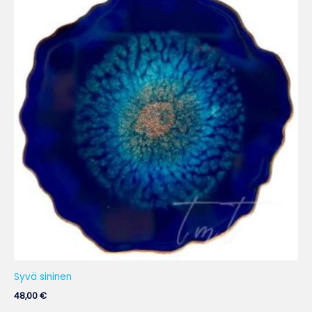
Syvä sininen
48,00
€