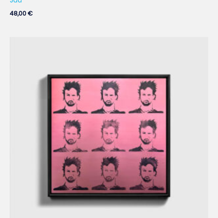
Jää
48,00
€
Hintaluokka:
250,00 €
-
740,00 €