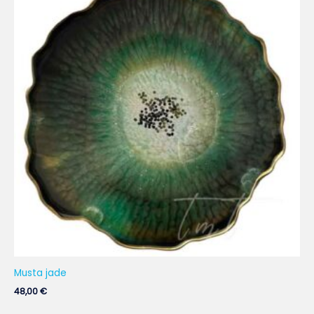
Musta jade
48,00
€